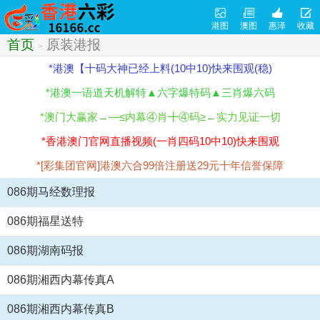
港图
澳图
惠泽
收藏
首页
原装港报
>
*港澳【十码大神已经上料(10中10)快来围观(稳)
*港澳一语道天机解特▲六字爆特码▲三肖爆六码
*澳门大赢家→—≤内幕④肖╋④码≥←实力见证一切
*香港澳门官网直播视频(一肖四码10中10)快来围观
*[彩集团官网]港澳六合99倍注册送29元十年信誉保障
086期马经数理报
086期福星送特
086期湖南码报
086期湘西内幕传真A
086期湘西内幕传真B