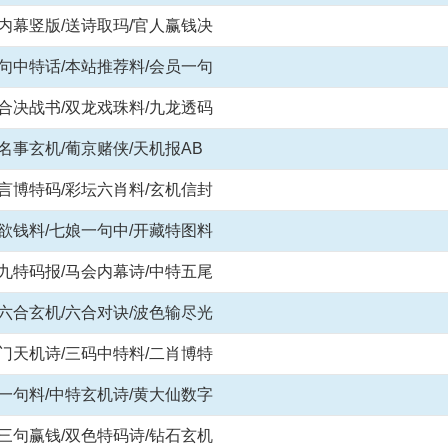
九内幕竖版/送诗取玛/官人赢钱决
一句中特话/本站推荐料/会员一句
六合决战书/双龙戏珠料/九龙透码
名事玄机/葡京赌侠/天机报AB
一言博特码/彩坛六肖料/玄机信封
会欲钱料/七娘一句中/开藏特图料
四九特码报/马会内幕诗/中特五尾
家六合玄机/六合对诀/波色输尽光
澳门天机诗/三码中特料/二肖博特
钱一句料/中特玄机诗/黄大仙数字
另三句赢钱/双色特码诗/钻石玄机