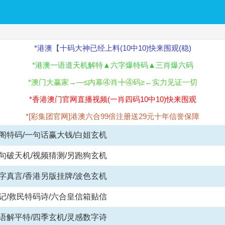
*港澳【十码大神已经上料(10中10)快来围观(稳)
*港澳一语道天机解特▲六字爆特码▲三肖爆六码
*澳门大赢家→—≤内幕④肖╋④码≥←实力见证一切
*香港澳门官网直播视频(一肖四码10中10)快来围观
*[彩集团官网]港澳六合99倍注册送29元十年信誉保障
宝阁特码/一句话赢大钱/白姐玄机
一句破天机/视频猜测/另跑狗玄机
五字真言/香港另版挂牌/波色玄机
字记/救民特码诗/六合皇信箱贴信
成语解平特/四季玄机/灵感数字诗