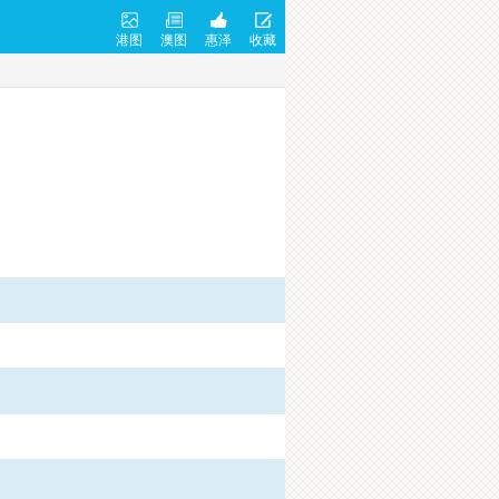
港图
澳图
惠泽
收藏