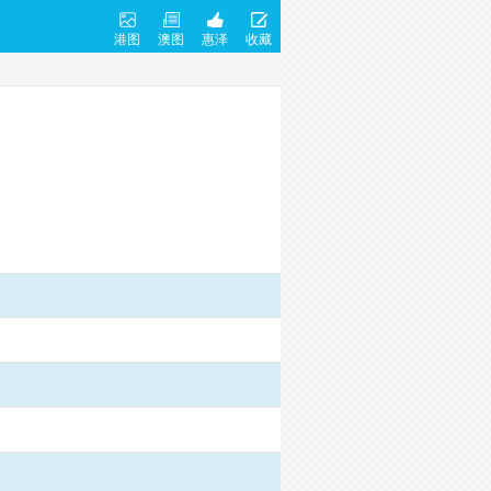
港图
澳图
惠泽
收藏