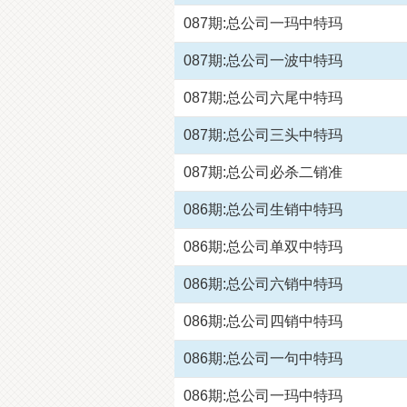
087期:总公司一玛中特玛
087期:总公司一波中特玛
087期:总公司六尾中特玛
087期:总公司三头中特玛
087期:总公司必杀二销准
086期:总公司生销中特玛
086期:总公司单双中特玛
086期:总公司六销中特玛
086期:总公司四销中特玛
086期:总公司一句中特玛
086期:总公司一玛中特玛