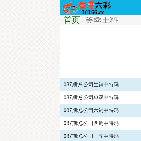
首页
芙蓉王料
>
087期:总公司生销中特玛
087期:总公司单双中特玛
087期:总公司六销中特玛
087期:总公司四销中特玛
087期:总公司一句中特玛