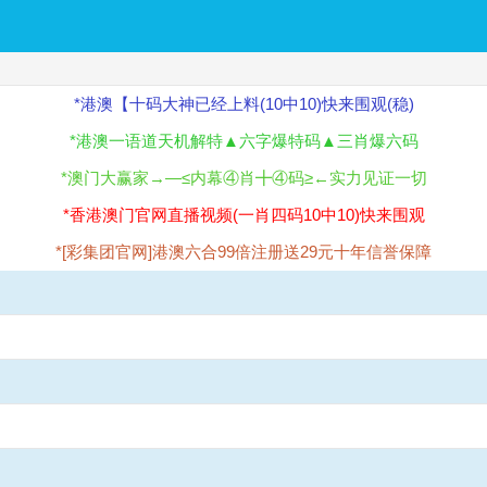
*港澳【十码大神已经上料(10中10)快来围观(稳)
*港澳一语道天机解特▲六字爆特码▲三肖爆六码
*澳门大赢家→—≤内幕④肖╋④码≥←实力见证一切
*香港澳门官网直播视频(一肖四码10中10)快来围观
*[彩集团官网]港澳六合99倍注册送29元十年信誉保障