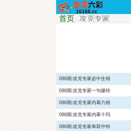
首页
攻克专家
>
086期:攻克专家必中生销
086期:攻克专家一句爆特
086期:攻克专家内幕六销
086期:攻克专家内幕十玛
086期:攻克专家单双中特