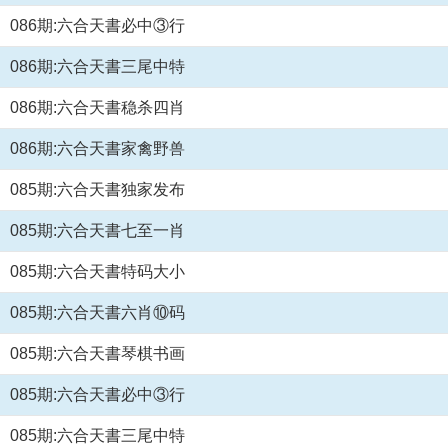
086期:六合天書必中③行
086期:六合天書三尾中特
086期:六合天書稳杀四肖
086期:六合天書家禽野兽
085期:六合天書独家发布
085期:六合天書七至一肖
085期:六合天書特码大小
085期:六合天書六肖⑩码
085期:六合天書琴棋书画
085期:六合天書必中③行
085期:六合天書三尾中特