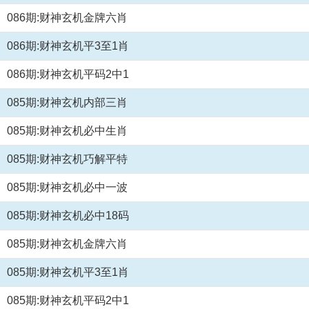
086期:财神玄机金牌六肖
086期:财神玄机平3至1肖
086期:财神玄机平码2中1
085期:财神玄机内部三肖
085期:财神玄机必中生肖
085期:财神玄机巧解平特
085期:财神玄机必中一波
085期:财神玄机必中18码
085期:财神玄机金牌六肖
085期:财神玄机平3至1肖
085期:财神玄机平码2中1