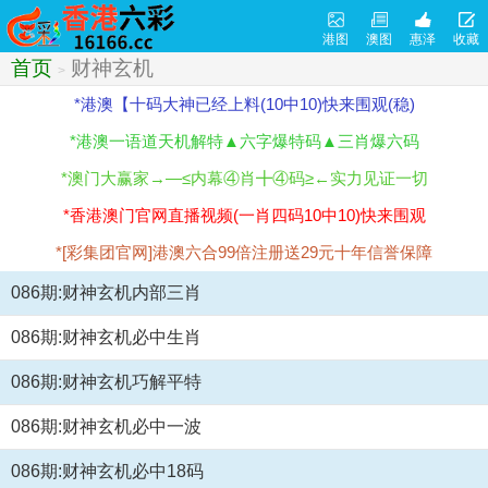
港图
澳图
惠泽
收藏
首页
财神玄机
>
*港澳【十码大神已经上料(10中10)快来围观(稳)
*港澳一语道天机解特▲六字爆特码▲三肖爆六码
*澳门大赢家→—≤内幕④肖╋④码≥←实力见证一切
*香港澳门官网直播视频(一肖四码10中10)快来围观
*[彩集团官网]港澳六合99倍注册送29元十年信誉保障
086期:财神玄机内部三肖
086期:财神玄机必中生肖
086期:财神玄机巧解平特
086期:财神玄机必中一波
086期:财神玄机必中18码