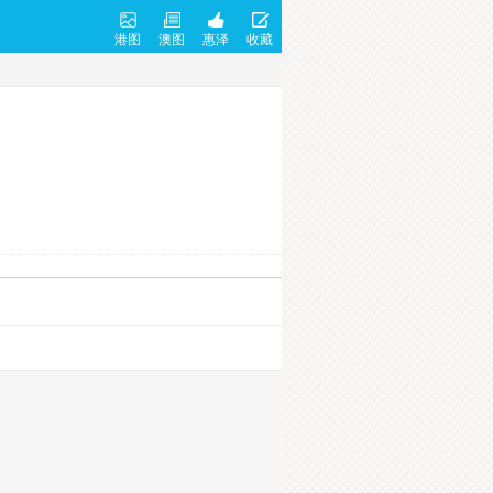
港图
澳图
惠泽
收藏