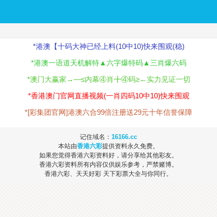
*港澳【十码大神已经上料(10中10)快来围观(稳)
*港澳一语道天机解特▲六字爆特码▲三肖爆六码
*澳门大赢家→—≤内幕④肖╋④码≥←实力见证一切
*香港澳门官网直播视频(一肖四码10中10)快来围观
*[彩集团官网]港澳六合99倍注册送29元十年信誉保障
记住域名：
16166.cc
本站由
香港六彩
提供资料永久免费。
如果您觉得香港六彩资料好，请分享给其他彩友。
香港六彩资料所有内容仅供娱乐参考，严禁赌博。
香港六彩、天天好彩 天下彩票大全与你同行。