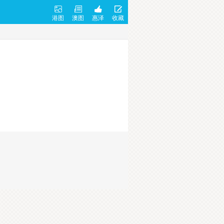
港图
澳图
惠泽
收藏