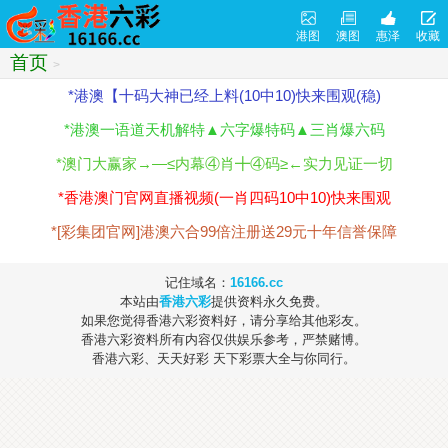
港图
澳图
惠泽
收藏
首页
>
*港澳【十码大神已经上料(10中10)快来围观(稳)
*港澳一语道天机解特▲六字爆特码▲三肖爆六码
*澳门大赢家→—≤内幕④肖╋④码≥←实力见证一切
*香港澳门官网直播视频(一肖四码10中10)快来围观
*[彩集团官网]港澳六合99倍注册送29元十年信誉保障
记住域名：
16166.cc
本站由
香港六彩
提供资料永久免费。
如果您觉得香港六彩资料好，请分享给其他彩友。
香港六彩资料所有内容仅供娱乐参考，严禁赌博。
香港六彩、天天好彩 天下彩票大全与你同行。