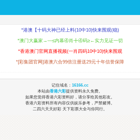
*港澳【十码大神已经上料(10中10)快来围观(稳)
*澳门大赢家→—≤内幕④肖╋④码≥←实力见证一切
*香港澳门官网直播视频(一肖四码10中10)快来围观
*[彩集团官网]港澳六合99倍注册送29元十年信誉保障
记住域名：
16166.cc
本站由
香港六彩
提供资料永久免费。
如果您觉得香港六彩资料好，请分享给其他彩友。
香港六彩资料所有内容仅供娱乐参考，严禁赌博。
二四六天天好彩 天下彩票大全与你同行。