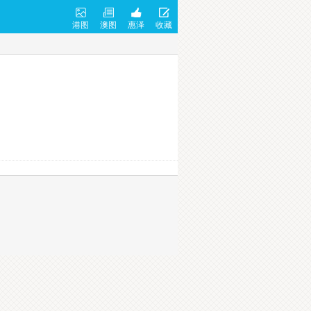
港图
澳图
惠泽
收藏