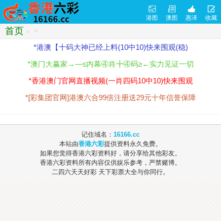
港图
澳图
惠泽
收藏
首页
>
>
*港澳【十码大神已经上料(10中10)快来围观(稳)
*澳门大赢家→—≤内幕④肖╋④码≥←实力见证一切
*香港澳门官网直播视频(一肖四码10中10)快来围观
*[彩集团官网]港澳六合99倍注册送29元十年信誉保障
记住域名：
16166.cc
本站由
香港六彩
提供资料永久免费。
如果您觉得香港六彩资料好，请分享给其他彩友。
香港六彩资料所有内容仅供娱乐参考，严禁赌博。
二四六天天好彩 天下彩票大全与你同行。