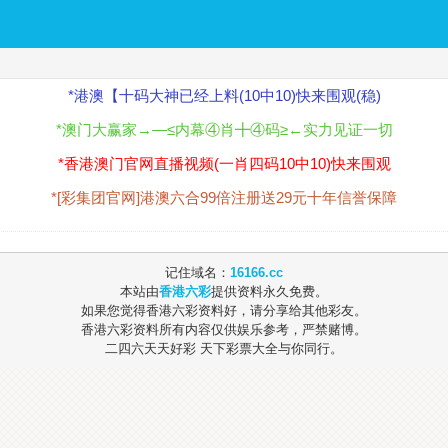
*港澳【十码大神已经上料(10中10)快来围观(稳)
*澳门大赢家→—≤内幕④肖╋④码≥←实力见证一切
*香港澳门官网直播视频(一肖四码10中10)快来围观
*[彩集团官网]港澳六合99倍注册送29元十年信誉保障
记住域名：
16166.cc
本站由
香港六彩
提供资料永久免费。
如果您觉得香港六彩资料好，请分享给其他彩友。
香港六彩资料所有内容仅供娱乐参考，严禁赌博。
二四六天天好彩 天下彩票大全与你同行。