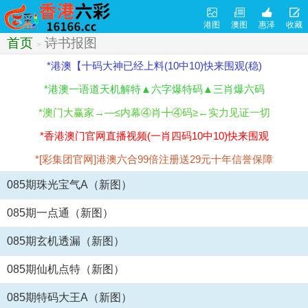
港图
澳图
惠泽
收藏
首页
诗书报图
>
*港澳【十码大神已经上料(10中10)快来围观(稳)
*港澳一语道天机解特▲六字爆特码▲三肖爆六码
*澳门大赢家→—≤内幕④肖╋④码≥←实力见证一切
*香港澳门官网直播视频(一肖四码10中10)快来围观
*[彩集团官网]港澳六合99倍注册送29元十年信誉保障
085期珠光宝气A（新图）
085期一点通（新图）
085期玄机透漏（新图）
085期仙机点特（新图）
085期特码大王A（新图）