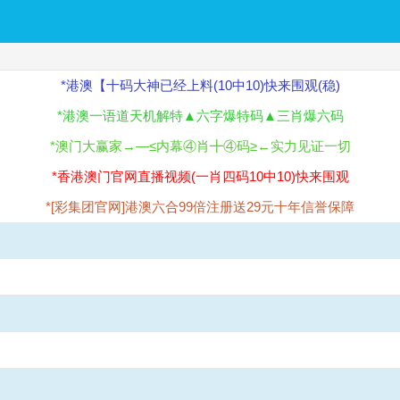
*港澳【十码大神已经上料(10中10)快来围观(稳)
*港澳一语道天机解特▲六字爆特码▲三肖爆六码
*澳门大赢家→—≤内幕④肖╋④码≥←实力见证一切
*香港澳门官网直播视频(一肖四码10中10)快来围观
*[彩集团官网]港澳六合99倍注册送29元十年信誉保障