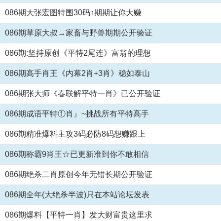
086期大张宏图特围30码↑期期让你大赚
086期草原大叔→家畜与野兽期期公开验证
086期:坚持原创《平特2尾连》富翁的理想
086期高手肖王《内幕2肖+3肖》稳如泰山
086期张大师《春联解平特一肖》已公开验证
086期成语平特①肖』~挑战所有平特高手
086期精准爆料主攻3码必防8码想赚跟上
086期称霸9肖王☆已更新准到你不敢相信
086期绝杀二肖原创今年无错长期公开验证
086期全年(大绝杀半波)只在本站论坛发表
086期爆料【平特一肖】发大财富贵这里求