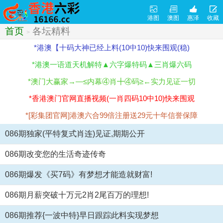
港图
澳图
惠泽
收藏
首页
各坛精料
>
*港澳【十码大神已经上料(10中10)快来围观(稳)
*港澳一语道天机解特▲六字爆特码▲三肖爆六码
*澳门大赢家→—≤内幕④肖╋④码≥←实力见证一切
*香港澳门官网直播视频(一肖四码10中10)快来围观
*[彩集团官网]港澳六合99倍注册送29元十年信誉保障
086期独家(平特复式肖连)见证,期期公开
086期改变您的生活奇迹传奇
086期爆发《买7码》有梦想才能造就财富!
086期月薪突破十万元2肖2尾百万的理想!
086期推荐{一波中特}早日跟踪此料实现梦想