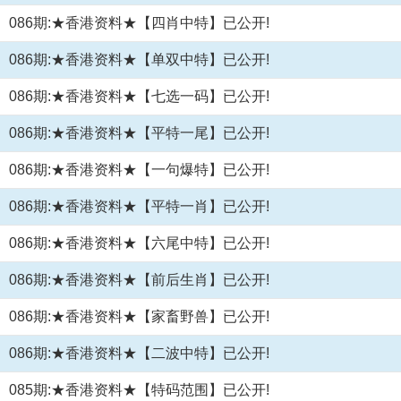
086期:★香港资料★【四肖中特】已公开!
086期:★香港资料★【单双中特】已公开!
086期:★香港资料★【七选一码】已公开!
086期:★香港资料★【平特一尾】已公开!
086期:★香港资料★【一句爆特】已公开!
086期:★香港资料★【平特一肖】已公开!
086期:★香港资料★【六尾中特】已公开!
086期:★香港资料★【前后生肖】已公开!
086期:★香港资料★【家畜野兽】已公开!
086期:★香港资料★【二波中特】已公开!
085期:★香港资料★【特码范围】已公开!