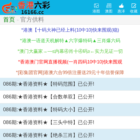
港图
澳图
惠泽
收藏
首页
官方供料
>
*港澳【十码大神已经上料(10中10)快来围观(稳)
*港澳一语道天机解特▲六字爆特码▲三肖爆六码
*澳门大赢家→—≤内幕④肖╋④码≥←实力见证一切
*香港澳门官网直播视频(一肖四码10中10)快来围观
*[彩集团官网]港澳六合99倍注册送29元十年信誉保障
086期:★香港资料★【特码范围】已公开!
086期:★香港资料★【合数单双】已公开!
086期:★香港资料★【特码大小】已公开!
086期:★香港资料★【三头中特】已公开!
086期:★香港资料★【绝杀三肖】已公开!