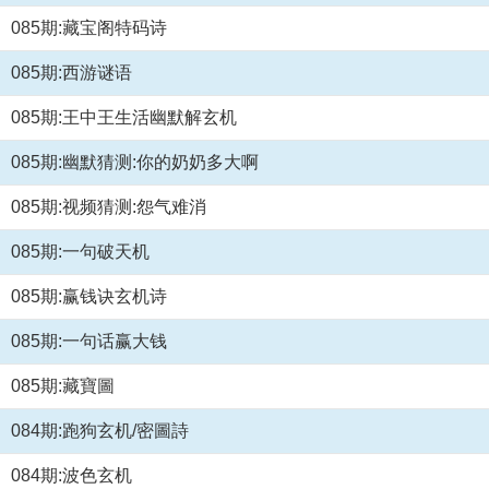
085期:藏宝阁特码诗
085期:西游谜语
085期:王中王生活幽默解玄机
085期:幽默猜测:你的奶奶多大啊
085期:视频猜测:怨气难消
085期:一句破天机
085期:赢钱诀玄机诗
085期:一句话赢大钱
085期:藏寶圖
084期:跑狗玄机/密圖詩
084期:波色玄机