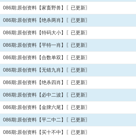
086期:原创资料【家畜野兽】〖已更新〗
086期:原创资料【绝杀两肖】〖已更新〗
086期:原创资料【特码大小】〖已更新〗
086期:原创资料【平特一肖】〖已更新〗
086期:原创资料【合数单双】〖已更新〗
086期:原创资料【无错九肖】〖已更新〗
086期:原创资料【绝杀四肖】〖已更新〗
086期:原创资料【必中二波】〖已更新〗
086期:原创资料【金牌六尾】〖已更新〗
086期:原创资料【平二中二】〖已更新〗
086期:原创资料【买十不中】〖已更新〗