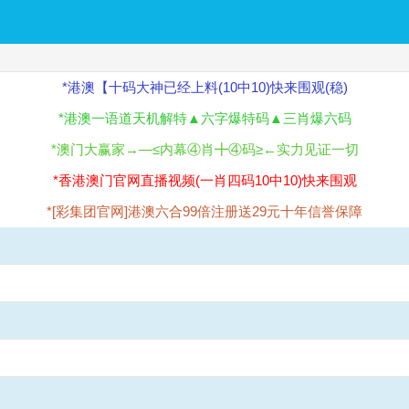
*港澳【十码大神已经上料(10中10)快来围观(稳)
*港澳一语道天机解特▲六字爆特码▲三肖爆六码
*澳门大赢家→—≤内幕④肖╋④码≥←实力见证一切
*香港澳门官网直播视频(一肖四码10中10)快来围观
*[彩集团官网]港澳六合99倍注册送29元十年信誉保障