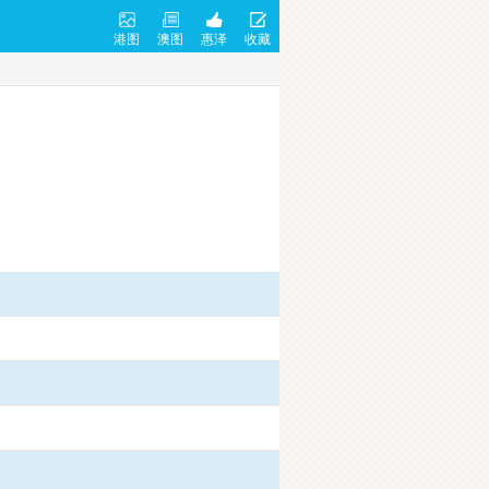
港图
澳图
惠泽
收藏