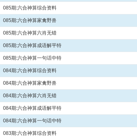
085期:六合神算综合资料
085期:六合神算家禽野兽
085期:六合神算六肖无错
085期:六合神算成语解平特
085期:六合神算一句话中特
084期:六合神算综合资料
084期:六合神算家禽野兽
084期:六合神算六肖无错
084期:六合神算成语解平特
084期:六合神算一句话中特
083期:六合神算综合资料