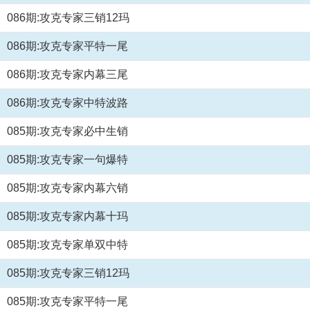
086期:攻克专家三销12玛
086期:攻克专家平特一尾
086期:攻克专家内幕三尾
086期:攻克专家中特波路
085期:攻克专家必中生销
085期:攻克专家一句爆特
085期:攻克专家内幕六销
085期:攻克专家内幕十玛
085期:攻克专家单双中特
085期:攻克专家三销12玛
085期:攻克专家平特一尾