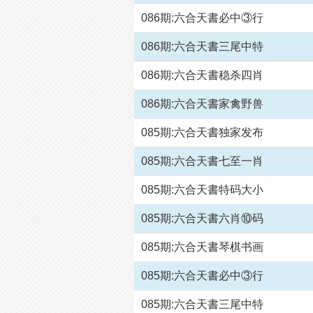
086期:六合天書必中③行
086期:六合天書三尾中特
086期:六合天書稳杀四肖
086期:六合天書家禽野兽
085期:六合天書独家发布
085期:六合天書七至一肖
085期:六合天書特码大小
085期:六合天書六肖⑩码
085期:六合天書琴棋书画
085期:六合天書必中③行
085期:六合天書三尾中特