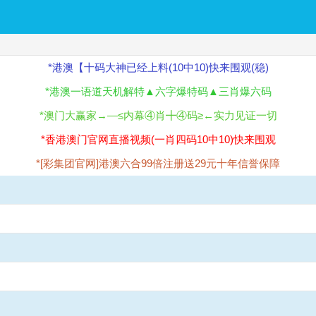
*港澳【十码大神已经上料(10中10)快来围观(稳)
*港澳一语道天机解特▲六字爆特码▲三肖爆六码
*澳门大赢家→—≤内幕④肖╋④码≥←实力见证一切
*香港澳门官网直播视频(一肖四码10中10)快来围观
*[彩集团官网]港澳六合99倍注册送29元十年信誉保障