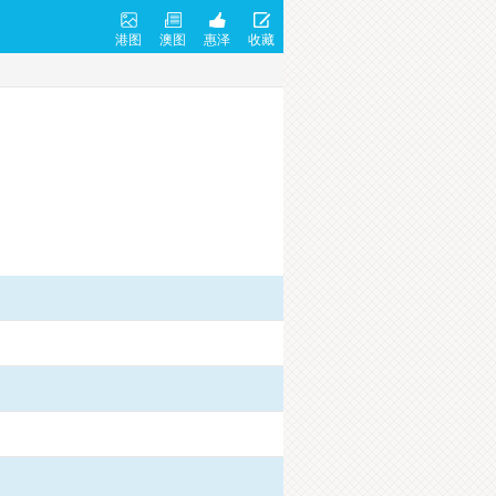
港图
澳图
惠泽
收藏